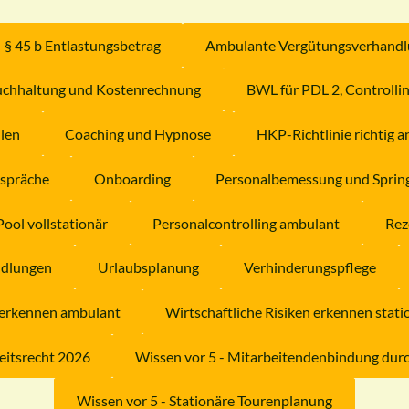
§ 45 b Entlastungsbetrag
Ambulante Vergütungsverhand
uchhaltung und Kostenrechnung
BWL für PDL 2, Controlli
hlen
Coaching und Hypnose
HKP-Richtlinie richtig
spräche
Onboarding
Personalbemessung und Sprin
ool vollstationär
Personalcontrolling ambulant
Rez
ndlungen
Urlaubsplanung
Verhinderungspflege
n erkennen ambulant
Wirtschaftliche Risiken erkennen stati
eitsrecht 2026
Wissen vor 5 - Mitarbeitendenbindung dur
Wissen vor 5 - Stationäre Tourenplanung