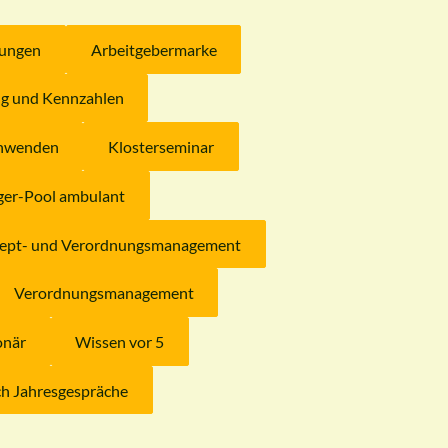
lungen
Arbeitgebermarke
ng und Kennzahlen
 anwenden
Klosterseminar
ger-Pool ambulant
ept- und Verordnungsmanagement
Verordnungsmanagement
onär
Wissen vor 5
ch Jahresgespräche