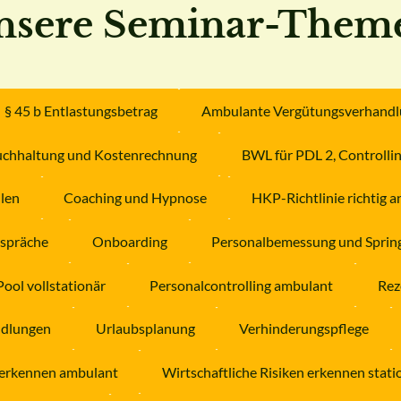
nsere Seminar-Them
§ 45 b Entlastungsbetrag
Ambulante Vergütungsverhand
uchhaltung und Kostenrechnung
BWL für PDL 2, Controlli
hlen
Coaching und Hypnose
HKP-Richtlinie richtig
spräche
Onboarding
Personalbemessung und Sprin
ool vollstationär
Personalcontrolling ambulant
Rez
ndlungen
Urlaubsplanung
Verhinderungspflege
n erkennen ambulant
Wirtschaftliche Risiken erkennen stati