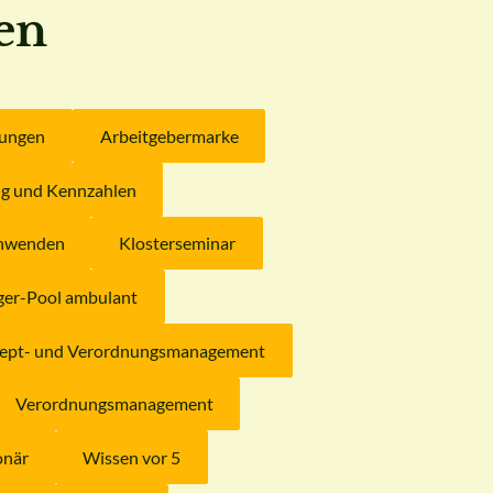
en
lungen
Arbeitgebermarke
ng und Kennzahlen
 anwenden
Klosterseminar
ger-Pool ambulant
ept- und Verordnungsmanagement
Verordnungsmanagement
onär
Wissen vor 5