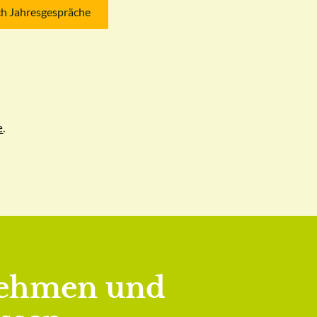
ch Jahresgespräche
e
.
rnehmen und